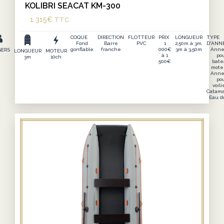
KOLIBRI SEACAT KM-300
1 315
€
TTC
COQUE
DIRECTION
FLOTTEUR
PRIX
LONGUEUR
TYPE
Fond
Barre
PVC
1
2,50m à 3m,
D'ANN
gonflable
franche
000€
3m à 3,50m
Anne
GERS
LONGUEUR
MOTEUR
à 1
po
3m
10ch
500€
bate
mote
Anne
po
voili
Catama
Eau d