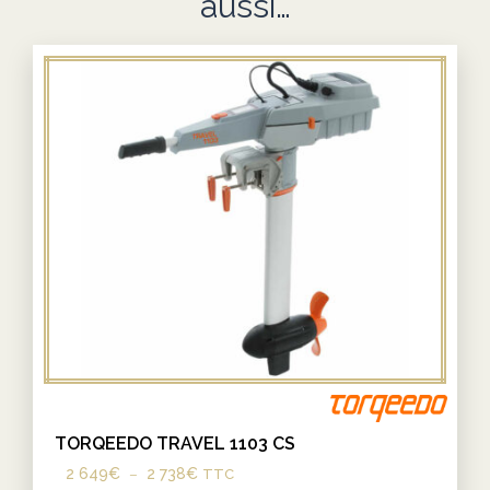
aussi…
TORQEEDO TRAVEL 1103 CS
2 649
€
–
2 738
€
Plage
TTC