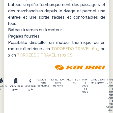
bateau simplifie l’embarquement des passagers et
des marchandises depuis le rivage et permet une
entrée et une sortie faciles et confortables de
l’eau.
Bateau à rames ou à moteur.
Pagaies fournies.
Possibilité d’installer un moteur thermique ou un
moteur électrique 2ch
TORQEEDO TRAVEL 603
ou
3 ch
TORQEEDO TRAVEL 1103 CS
.
COQUE
DIRECTION
FLOTTEUR
PRIX
LONGUEUR
TYP
Fond
Barre
PVC
1
3m à 3,50m
D'AN
gonflable
franche
000€
An
AGERS
LONGUEUR
MOTEUR
à 1
p
5
3,40m
15ch
500€
ba
mot
An
p
voi
Cata
Eau