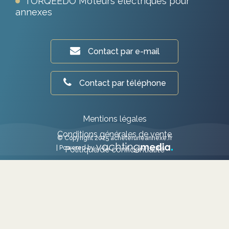
TORQEEDO Moteurs électriques pour
annexes
Contact par e-mail
Contact par téléphone
Mentions légales
Conditions générales de vente
© Copyright 2025 acheteruneannexe.fr
| Powered by
Politique de confidentialité