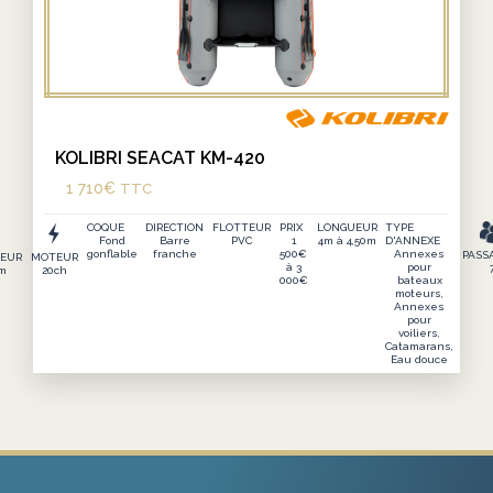
KOLIBRI SEACAT KM-420
1 710
€
TTC
COQUE
DIRECTION
FLOTTEUR
PRIX
LONGUEUR
TYPE
Fond
Barre
PVC
1
4m à 4,50m
D'ANNEXE
gonflable
franche
500€
Annexes
PASS
EUR
MOTEUR
à 3
pour
0m
20ch
000€
bateaux
moteurs,
Annexes
pour
voiliers,
Catamarans,
Eau douce