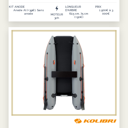
de
KIT ANODE
LONGUEUR
PRIX
prix :
Anode Al (+39€), Sans
D'ARBRE
1 500€ à 3
anode
62,5 cm, 75 cm
000€
MOTEUR
2
(+50€)
3ch
649€
Ce
à
produit
2
a
738€
plusieurs
variations.
Les
options
peuvent
être
choisies
sur
la
page
du
produit