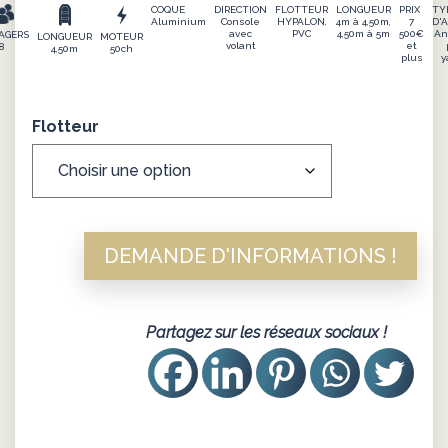
COQUE
DIRECTION
FLOTTEUR
LONGUEUR
PRIX
TY
Aluminium
Console
HYPALON,
4m à 4,50m,
7
D'
avec
PVC
4,50m à 5m
500€
An
AGERS
LONGUEUR
MOTEUR
volant
et
8
4,50m
50ch
plus
y
Flotteur
DEMANDE D'INFORMATIONS !
Partagez sur les réseaux sociaux !