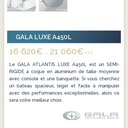
GALA LUXE A450L
16 620
€
21 060
€
Plage
–
TTC
de
Le GALA ATLANTIS LUXE A450L est un SEMI-
prix :
RIGIDE à coque en aluminium de taille moyenne
16
avec console et une banquette. Si vous cherchez
620€
un bateau spacieux, léger et facile à manipuler
à
avec des performances exceptionnelles, alors ce
21
sera votre meilleur choix.
060€