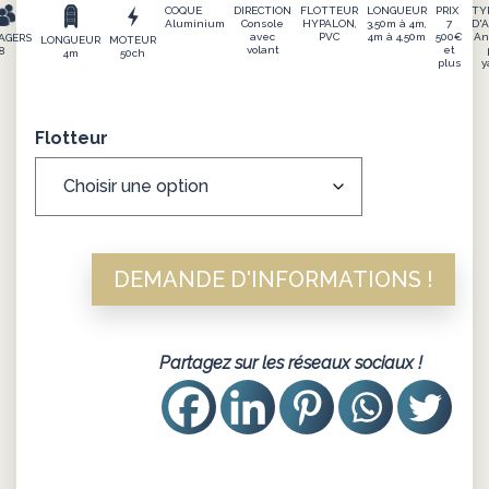
COQUE
DIRECTION
FLOTTEUR
LONGUEUR
PRIX
TY
Aluminium
Console
HYPALON,
3,50m à 4m,
7
D'
avec
PVC
4m à 4,50m
500€
An
AGERS
LONGUEUR
MOTEUR
volant
et
8
4m
50ch
plus
y
Flotteur
DEMANDE D'INFORMATIONS !
Partagez sur les réseaux sociaux !