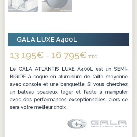
GALA LUXE A400L
13 195
€
16 795
€
Plage
–
TTC
de
Le GALA ATLANTIS LUXE A400L est un SEMI-
prix :
RIGIDE à coque en aluminium de taille moyenne
13
avec console et une banquette. Si vous cherchez
195€
un bateau spacieux, léger et facile à manipuler
à
avec des performances exceptionnelles, alors ce
16
sera votre meilleur choix.
795€